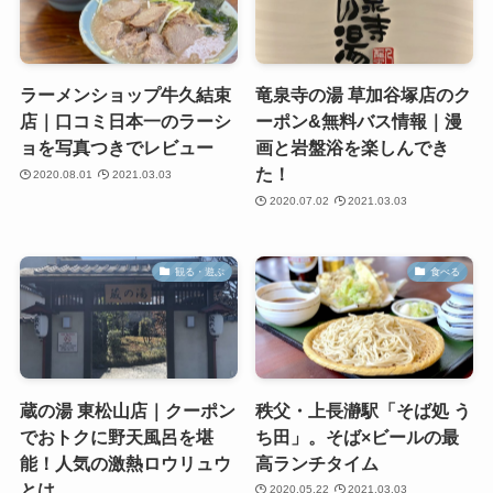
ラーメンショップ牛久結束
竜泉寺の湯 草加谷塚店のク
店｜口コミ日本一のラーシ
ーポン&無料バス情報｜漫
ョを写真つきでレビュー
画と岩盤浴を楽しんでき
た！
2020.08.01
2021.03.03
2020.07.02
2021.03.03
観る・遊ぶ
食べる
蔵の湯 東松山店｜クーポン
秩父・上長瀞駅「そば処 う
でおトクに野天風呂を堪
ち田」。そば×ビールの最
能！人気の激熱ロウリュウ
高ランチタイム
とは
2020.05.22
2021.03.03