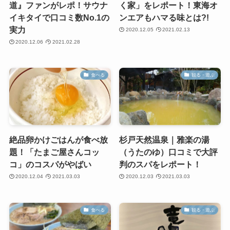
道』ファンがレポ！サウナ
く家」をレポート！東海オ
イキタイで口コミ数No.1の
ンエアもハマる味とは?!
実力
2020.12.05
2021.02.13
2020.12.06
2021.02.28
食べる
観る・遊ぶ
絶品卵かけごはんが食べ放
杉戸天然温泉｜雅楽の湯
題！「たまご屋さんコッ
（うたのゆ）口コミで大評
コ」のコスパがやばい
判のスパをレポート！
2020.12.04
2021.03.03
2020.12.03
2021.03.03
食べる
観る・遊ぶ