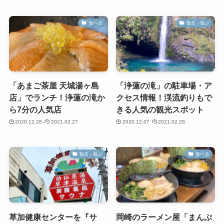
食べる
観る・遊ぶ
「あまご茶屋 天城湯ヶ島
「浄蓮の滝」の駐車場・ア
店」でランチ！浄蓮の滝か
クセス情報！渓流釣りもで
ら7分の人気店
きる人気の観光スポット
2020.12.28
2021.02.27
2020.12.07
2021.02.28
観る・遊ぶ
食べる
草加健康センターを『サ
岡崎のラーメン屋「まんぷ