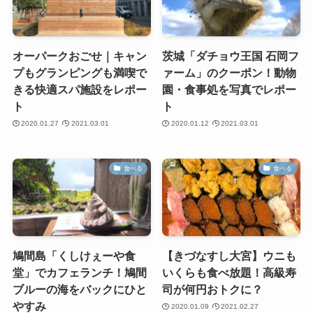
オーパークおごせ｜キャン
茨城「ダチョウ王国 石岡フ
プもグランピングも満喫で
ァーム」のクーポン！動物
きる快適スパ施設をレポー
園・食事処を写真でレポー
ト
ト
2020.01.27
2021.03.01
2020.01.12
2021.03.01
食べる
食べる
鳩間島「くしけぇーや食
【きづなすし大宮】ウニも
堂」でカフェランチ！鳩間
いくらも食べ放題！高級寿
ブルーの海をバックにひと
司が何円おトクに？
やすみ
2020.01.09
2021.02.27