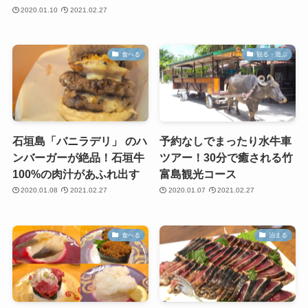
2020.01.10
2021.02.27
食べる
観る・遊ぶ
石垣島「バニラデリ」 のハ
予約なしでまったり水牛車
ンバーガーが絶品！石垣牛
ツアー！30分で癒される竹
100%の肉汁があふれ出す
富島観光コース
2020.01.08
2021.02.27
2020.01.07
2021.02.27
食べる
泊まる