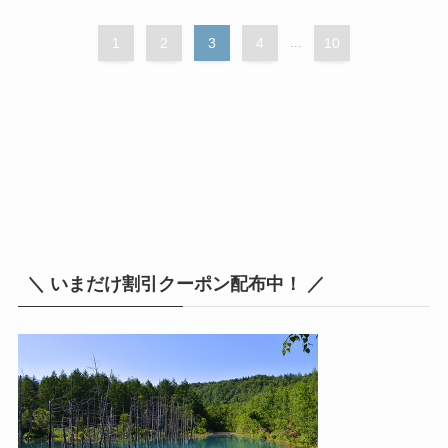
1
2
3
4
...
10
＼ いまだけ割引クーポン配布中！ ／