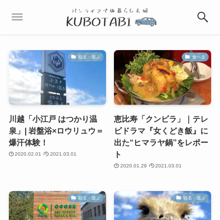
観る・遊ぶ
食べる
川越「小江戸 はつかり温
恵比寿「クンビラ」｜テレ
泉」| 岩盤浴×ロウリュウ＝
ビドラマ『女くどき飯』に
爆汗体験！
出た“ヒマラヤ鍋”をレポー
ト
2020.02.01
2021.03.01
2020.01.29
2021.03.01
観る・遊ぶ
観る・遊ぶ