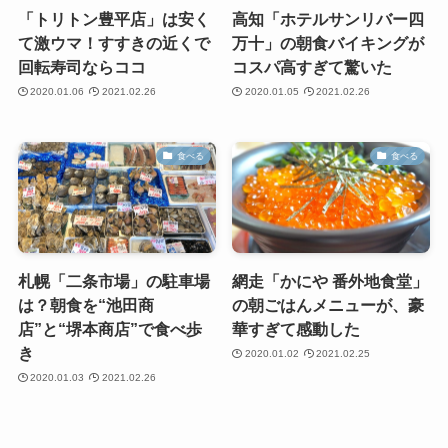
「トリトン豊平店」は安く
高知「ホテルサンリバー四
て激ウマ！すすきの近くで
万十」の朝食バイキングが
回転寿司ならココ
コスパ高すぎて驚いた
2020.01.06
2021.02.26
2020.01.05
2021.02.26
食べる
食べる
札幌「二条市場」の駐車場
網走「かにや 番外地食堂」
は？朝食を“池田商
の朝ごはんメニューが、豪
店”と“堺本商店”で食べ歩
華すぎて感動した
き
2020.01.02
2021.02.25
2020.01.03
2021.02.26