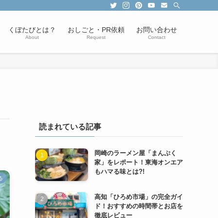
くぼたびとは？
おしごと・PR依頼
お問い合わせ
About
Request
Contact
読まれている記事
岡崎のラーメン屋「まんぷく
家」をレポート！東海オンエア
もハマる味とは?!
る
高知「ひろめ市場」の完全ガイ
ド！おすすめの時間帯とお店を
徹底レビュー