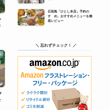
石垣島「ひとし本店」予約の
すゝめ。おすすめメニューを徹
マ
底レビュー
さ
＼ 忘れずチェック！ ／
る
ぴ
を