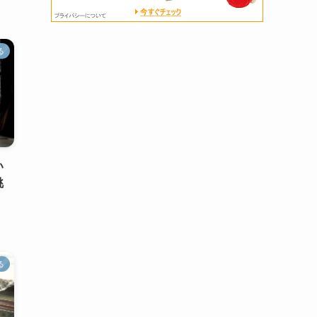
る
い
眺
る