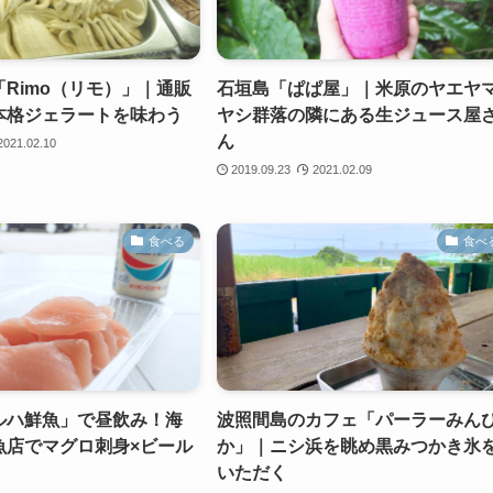
Rimo（リモ）」｜通販
石垣島「ぱぱ屋」｜米原のヤエヤ
本格ジェラートを味わう
ヤシ群落の隣にある生ジュース屋
ん
2021.02.10
2019.09.23
2021.02.09
食べる
食べ
ルハ鮮魚」で昼飲み！海
波照間島のカフェ「パーラーみん
魚店でマグロ刺身×ビール
か」｜ニシ浜を眺め黒みつかき氷
いただく