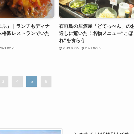
にふ」｜ランチもディナ
石垣島の居酒屋「どてっぺん」の
本格派レストランでいた
通しに驚いた！名物メニュー“こぼ
れ”を食らう
2021.02.25
2019.08.25
2021.02.05
3
4
5
6