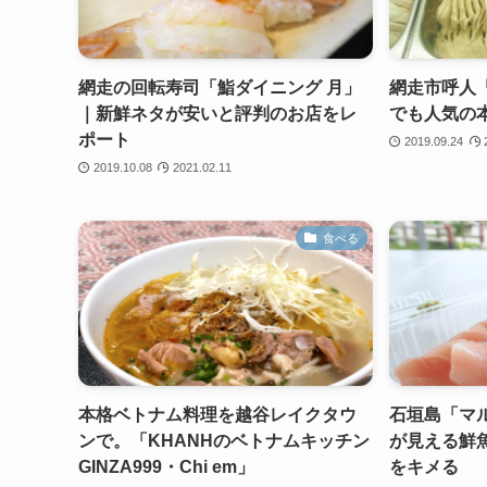
網走の回転寿司「鮨ダイニング 月」
網走市呼人「
｜新鮮ネタが安いと評判のお店をレ
でも人気の
ポート
2019.09.24
2019.10.08
2021.02.11
食べる
本格ベトナム料理を越谷レイクタウ
石垣島「マ
ンで。「KHANHのベトナムキッチン
が見える鮮
GINZA999・Chi em」
をキメる